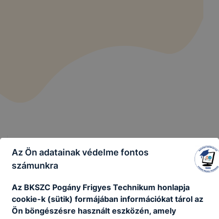
Az Ön adatainak védelme fontos
számunkra
Az BKSZC Pogány Frigyes Technikum honlapja
Támogassa a Pogány Frigyes
cookie-k (sütik) formájában információkat tárol az
Technikumot / Bankszámlaszám:
Ön böngészésre használt eszközén, amely