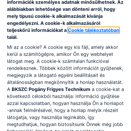
10300002-13531181-00024900 /
információk személyes adatnak minősülhetnek. Az
Közlemény rovatba: Pogány Frigyes
alábbiakban lehetősége van dönteni arról, hogy
Technikum
mely típusú cookie-k alkalmazását kívánja
engedélyezni. A cookie-k alkalmazásáról
teljeskörű információkat a
Cookie tájékoztatóban
talál.
Telefon
:
06-1-290-0642
Mi az a cookie? A cookie egy kis fájl, amely akkor
kerül a számítógépre, amikor Ön egy webhelyet
látogat meg. A cookie-k számtalan funkcióval
E-mail cím
:
info@poganyszki.hu
rendelkeznek. Többek között információt gyűjtenek,
megjegyzik a látogató egyéni beállításait és
általánosságban megkönnyítik a honlap használatát.
Székhely
:
1183 Budapest, Thököly utca 11.
A
BKSZC Pogány Frigyes Technikum
a cookie-kat a
következő célokból használja: információ gyűjtése
azzal kapcsolatban, hogyan használja Ön a honlapot
-annak felmérésével, hogy a honlap melyik részeit
OM azonosító
:
203032/012
látogatja, vagy használja leginkább, így
megtudhatjuk, hogyan biztosítsunk Önnek még jobb