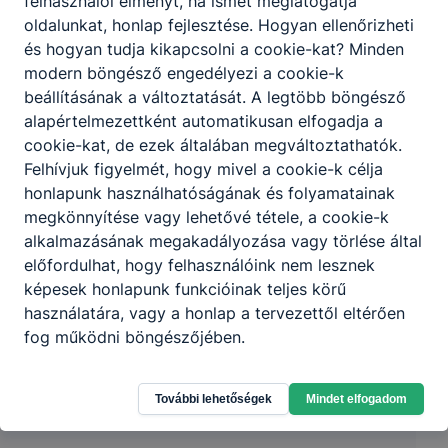
felhasználói élményt, ha ismét meglátogatja
oldalunkat, honlap fejlesztése. Hogyan ellenőrizheti
és hogyan tudja kikapcsolni a cookie-kat? Minden
modern böngésző engedélyezi a cookie-k
beállításának a változtatását. A legtöbb böngésző
alapértelmezettként automatikusan elfogadja a
cookie-kat, de ezek általában megváltoztathatók.
Felhívjuk figyelmét, hogy mivel a cookie-k célja
Partnereink
honlapunk használhatóságának és folyamatainak
megkönnyítése vagy lehetővé tétele, a cookie-k
alkalmazásának megakadályozása vagy törlése által
előfordulhat, hogy felhasználóink nem lesznek
képesek honlapunk funkcióinak teljes körű
használatára, vagy a honlap a tervezettől eltérően
fog működni böngészőjében.
További lehetőségek
Mindet elfogadom