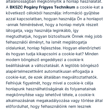
általánosságban megkönnyítik a honlap használatát.
A
BKSZC Pogány Frigyes Technikum
a cookie-kat a
következő célokból használja: információ gyűjtése
azzal kapcsolatban, hogyan használja Ön a honlapot
-annak felmérésével, hogy a honlap melyik részeit
látogatja, vagy használja leginkább, így
megtudhatjuk, hogyan biztosítsunk Önnek még jobb
felhasználói élményt, ha ismét meglátogatja
oldalunkat, honlap fejlesztése. Hogyan ellenőrizheti
és hogyan tudja kikapcsolni a cookie-kat? Minden
modern böngésző engedélyezi a cookie-k
beállításának a változtatását. A legtöbb böngésző
alapértelmezettként automatikusan elfogadja a
cookie-kat, de ezek általában megváltoztathatók.
Felhívjuk figyelmét, hogy mivel a cookie-k célja
honlapunk használhatóságának és folyamatainak
megkönnyítése vagy lehetővé tétele, a cookie-k
alkalmazásának megakadályozása vagy törlése által
előfordulhat, hogy felhasználóink nem lesznek