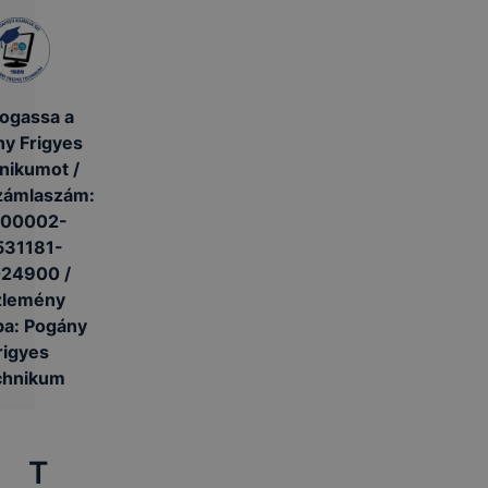
ogassa a
y Frigyes
nikumot /
zámlaszám:
300002-
531181-
24900 /
zlemény
ba: Pogány
rigyes
chnikum
T