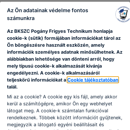
06-1-
Az Ön adatainak védelme fontos
290-
számunkra
0642
Az BKSZC Pogány Frigyes Technikum honlapja
E-mail:
cookie-k (sütik) formájában információkat tárol az
info@poganyszki.hu
Ön böngészésre használt eszközén, amely
OM
információk személyes adatnak minősülhetnek. Az
azonosító:
alábbiakban lehetősége van dönteni arról, hogy
203032/012
mely típusú cookie-k alkalmazását kívánja
engedélyezni. A cookie-k alkalmazásáról
teljeskörű információkat a
Cookie tájékoztatóban
talál.
atkezelés
Impresszum
Mi az a cookie? A cookie egy kis fájl, amely akkor
kerül a számítógépre, amikor Ön egy webhelyet
látogat meg. A cookie-k számtalan funkcióval
rendelkeznek. Többek között információt gyűjtenek,
megjegyzik a látogató egyéni beállításait és